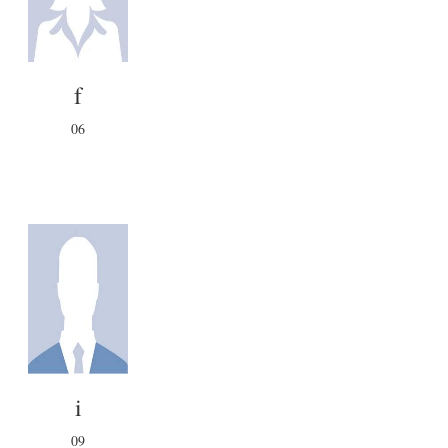
f
06
i
09