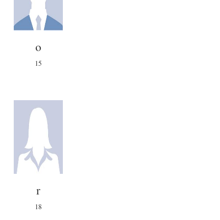
o
15
r
18