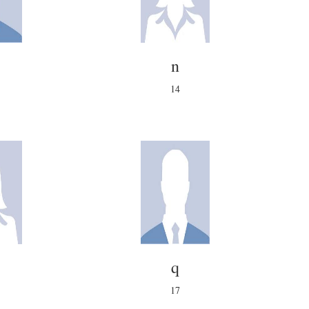
n
14
q
17