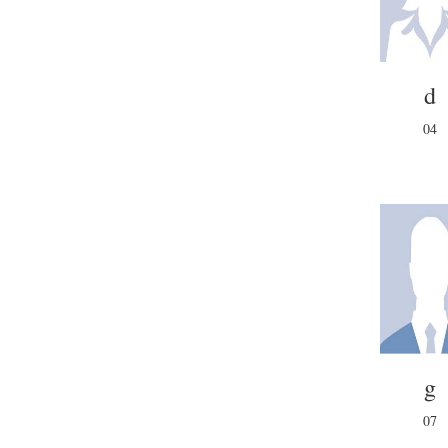
d
04
g
07