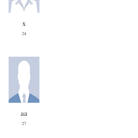
x
24
aa
27