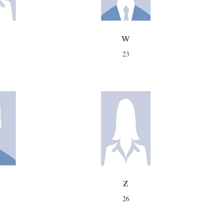
w
23
z
26