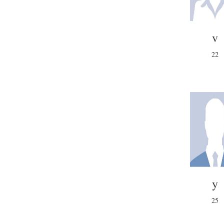
v
22
y
25