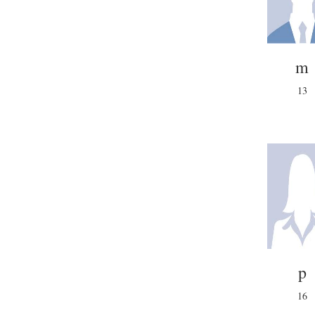
m
13
p
16