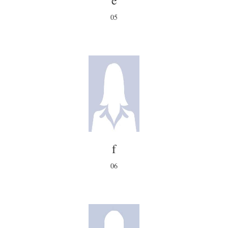
e
05
f
06