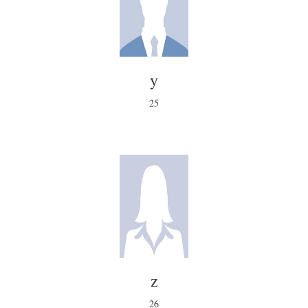
y
25
z
26