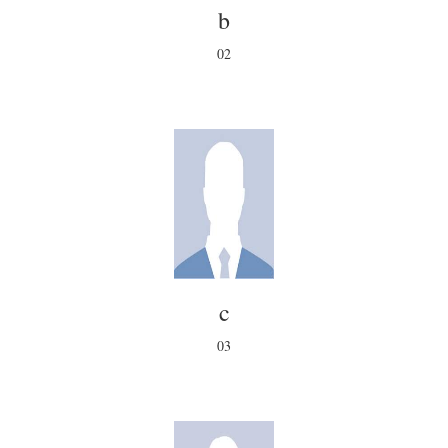
b
02
c
03