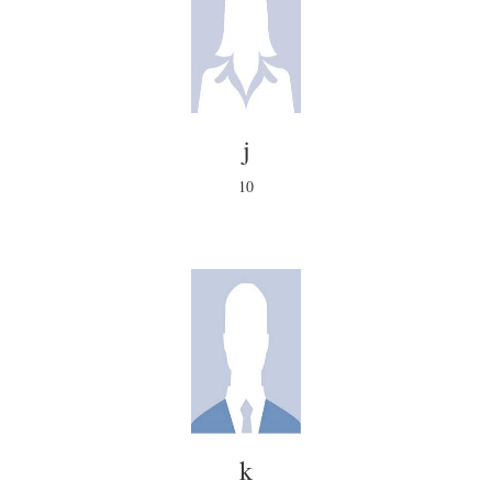
j
10
k