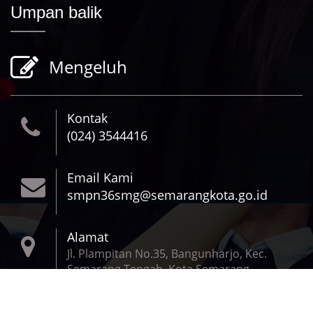
Umpan balik
Mengeluh
Kontak
(024) 3544416
Email Kami
smpn36smg@semarangkota.go.id
Alamat
Jl. Plampitan No.35, Bangunharjo, Kec.
Semarang Tengah, Kota Semarang,
Jawa Tengah 50139