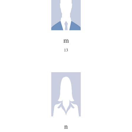
m
13
n