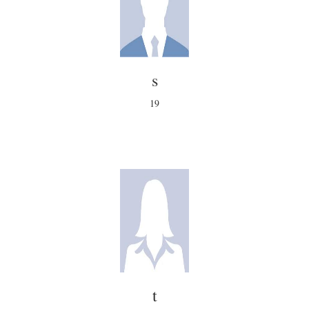
s
19
t