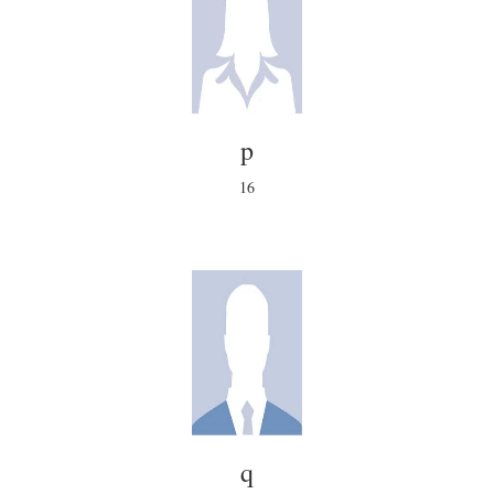
p
16
q